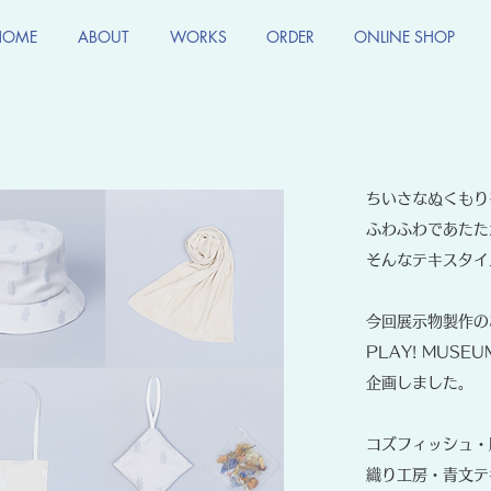
HOME
ABOUT
WORKS
ORDER
ONLINE SHOP
ちいさなぬくもり
ふわふわであたた
そんなテキスタイ
今回展示物製作の
PLAY! MUS
企画しました。
コズフィッシュ・
織り
工房・青文テ